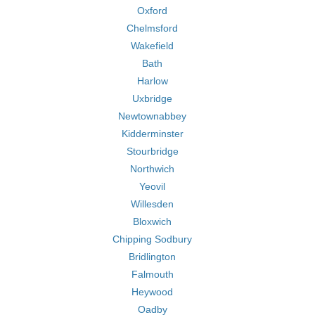
Oxford
Chelmsford
Wakefield
Bath
Harlow
Uxbridge
Newtownabbey
Kidderminster
Stourbridge
Northwich
Yeovil
Willesden
Bloxwich
Chipping Sodbury
Bridlington
Falmouth
Heywood
Oadby