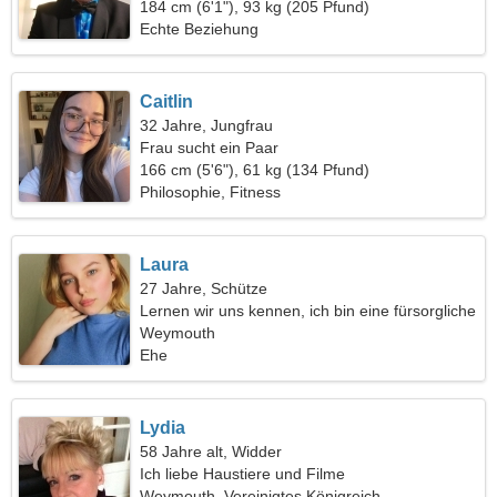
184 cm (6'1"), 93 kg (205 Pfund)
Echte Beziehung
Caitlin
32 Jahre, Jungfrau
Frau sucht ein Paar
166 cm (5'6"), 61 kg (134 Pfund)
Philosophie, Fitness
Laura
27 Jahre, Schütze
Lernen wir uns kennen, ich bin eine fürsorgliche
Frau
Weymouth
Ehe
Lydia
58 Jahre alt, Widder
Ich liebe Haustiere und Filme
Weymouth, Vereinigtes Königreich