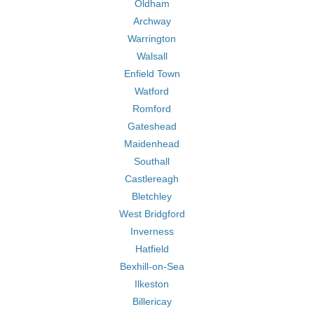
Oldham
Archway
Warrington
Walsall
Enfield Town
Watford
Romford
Gateshead
Maidenhead
Southall
Castlereagh
Bletchley
West Bridgford
Inverness
Hatfield
Bexhill-on-Sea
Ilkeston
Billericay