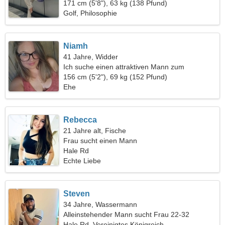
171 cm (5'8"), 63 kg (138 Pfund)
Golf, Philosophie
Niamh
41 Jahre, Widder
Ich suche einen attraktiven Mann zum
gemeinsamen Wandern
156 cm (5'2"), 69 kg (152 Pfund)
Ehe
Rebecca
21 Jahre alt, Fische
Frau sucht einen Mann
Hale Rd
Echte Liebe
Steven
34 Jahre, Wassermann
Alleinstehender Mann sucht Frau 22-32
Hale Rd, Vereinigtes Königreich