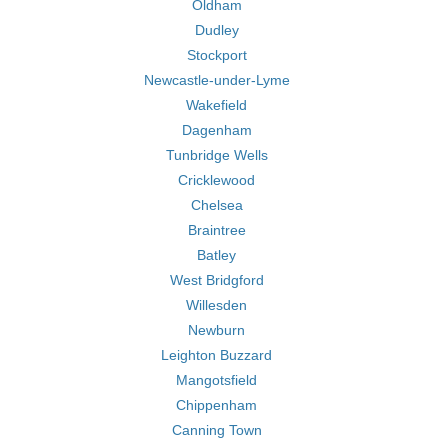
Oldham
Dudley
Stockport
Newcastle-under-Lyme
Wakefield
Dagenham
Tunbridge Wells
Cricklewood
Chelsea
Braintree
Batley
West Bridgford
Willesden
Newburn
Leighton Buzzard
Mangotsfield
Chippenham
Canning Town