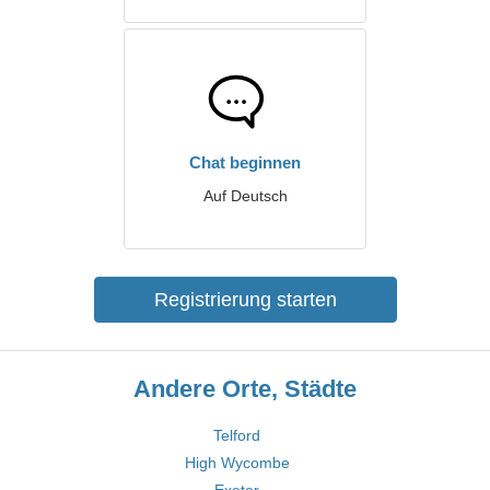
Chat beginnen
Auf Deutsch
Registrierung starten
Andere Orte, Städte
Telford
High Wycombe