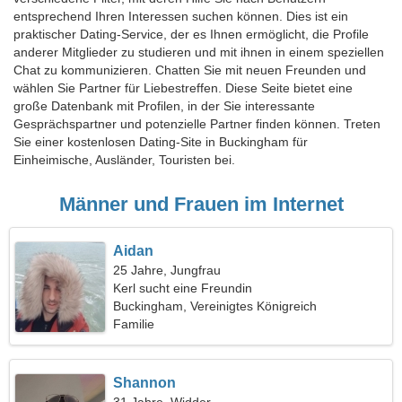
entsprechend Ihren Interessen suchen können. Dies ist ein
praktischer Dating-Service, der es Ihnen ermöglicht, die Profile
anderer Mitglieder zu studieren und mit ihnen in einem speziellen
Chat zu kommunizieren. Chatten Sie mit neuen Freunden und
wählen Sie Partner für Liebestreffen. Diese Seite bietet eine
große Datenbank mit Profilen, in der Sie interessante
Gesprächspartner und potenzielle Partner finden können. Treten
Sie einer kostenlosen Dating-Site in Buckingham für
Einheimische, Ausländer, Touristen bei.
Männer und Frauen im Internet
Aidan
25 Jahre, Jungfrau
Kerl sucht eine Freundin
Buckingham, Vereinigtes Königreich
Familie
Shannon