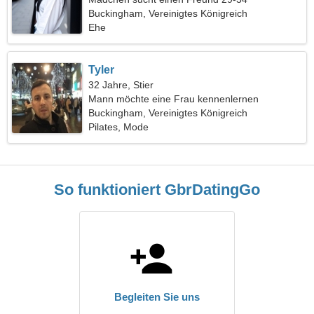
Buckingham, Vereinigtes Königreich
Ehe
Tyler
32 Jahre, Stier
Mann möchte eine Frau kennenlernen
Buckingham, Vereinigtes Königreich
Pilates, Mode
So funktioniert GbrDatingGo
Begleiten Sie uns