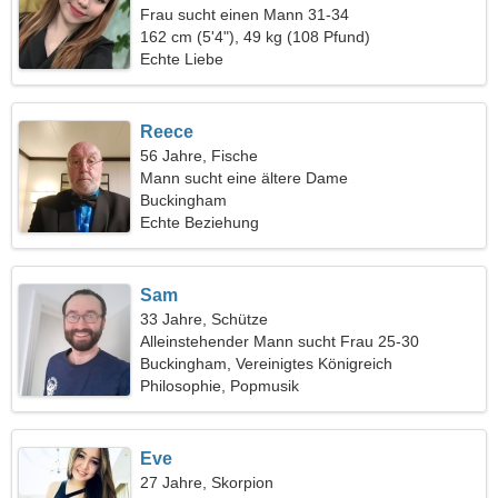
Frau sucht einen Mann 31-34
162 cm (5'4"), 49 kg (108 Pfund)
Echte Liebe
Reece
56 Jahre, Fische
Mann sucht eine ältere Dame
Buckingham
Echte Beziehung
Sam
33 Jahre, Schütze
Alleinstehender Mann sucht Frau 25-30
Buckingham, Vereinigtes Königreich
Philosophie, Popmusik
Eve
27 Jahre, Skorpion