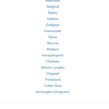
Aberdare
Maghull
Ripley
Nailsea
Gelligaer
Cirencester
Stone
Bourne
Bridport
Hurstpierpoint
Chertsey
Abbots Langley
Chigwell
Ponteland
Collier Row
Vereinigtes Königreich