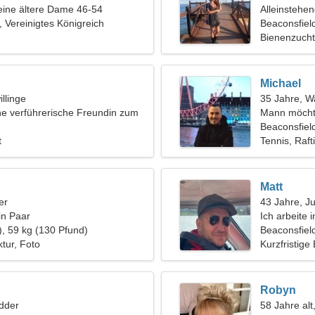
eine ältere Dame 46-54
Alleinstehe
, Vereinigtes Königreich
Beaconsfiel
Bienenzuch
Michael
llinge
35 Jahre, 
ne verführerische Freundin zum
Mann möcht
 Skifahren
Beaconsfield
t
Tennis, Raft
Matt
er
43 Jahre, J
in Paar
Ich arbeite
), 59 kg (130 Pfund)
eine anmuti
Beaconsfiel
ktur, Foto
Kurzfristige
Robyn
dder
58 Jahre alt