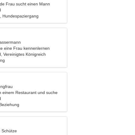
nde Frau sucht einen Mann
d
t, Hundespaziergang
Wassermann
e eine Frau kennenlernen
, Vereinigtes Königreich
ing
ungfrau
 in einem Restaurant und suche
ge Frau
d
 Beziehung
, Schütze