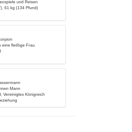
deospiele und Reisen
), 61 kg (134 Pfund)
korpion
n eine fleißige Frau
d
Wassermann
einen Mann
, Vereinigtes Königreich
Beziehung