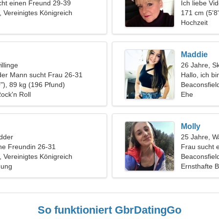
ht einen Freund 29-39
Ich liebe Vi
, Vereinigtes Königreich
171 cm (5'8"
Hochzeit
Maddie
llinge
26 Jahre, S
der Mann sucht Frau 26-31
Hallo, ich bi
"), 89 kg (196 Pfund)
Beaconsfiel
ock'n Roll
Ehe
Molly
dder
25 Jahre, 
ine Freundin 26-31
Frau sucht 
, Vereinigtes Königreich
Beaconsfield
hung
Ernsthafte 
So funktioniert GbrDatingGo