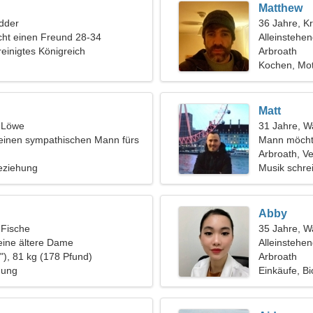
Matthew
dder
36 Jahre, K
ht einen Freund 28-34
Alleinstehe
reinigtes Königreich
Arbroath
Kochen, Mot
Matt
, Löwe
31 Jahre, 
 einen sympathischen Mann fürs
Mann möcht
Arbroath, Ve
eziehung
Musik schre
Abby
 Fische
35 Jahre, 
eine ältere Dame
Alleinstehe
"), 81 kg (178 Pfund)
Arbroath
hung
Einkäufe, Bi