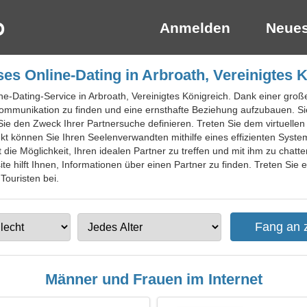
Anmelden
Neues
es Online-Dating in Arbroath, Vereinigtes 
ne-Dating-Service in Arbroath, Vereinigtes Königreich. Dank einer große
le Kommunikation zu finden und eine ernsthafte Beziehung aufzubauen. 
ie den Zweck Ihrer Partnersuche definieren. Treten Sie dem virtuellen
kt können Sie Ihren Seelenverwandten mithilfe eines effizienten Syste
t die Möglichkeit, Ihren idealen Partner zu treffen und mit ihm zu cha
e hilft Ihnen, Informationen über einen Partner zu finden. Treten Sie e
Touristen bei.
Männer und Frauen im Internet