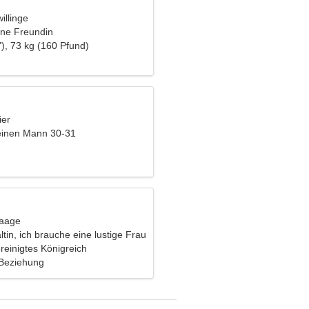
illinge
ine Freundin
), 73 kg (160 Pfund)
ier
einen Mann 30-31
Waage
ltin, ich brauche eine lustige Frau
reinigtes Königreich
 Beziehung