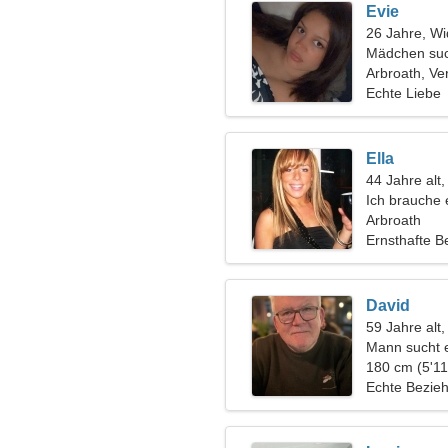
Evie
26 Jahre, Wi
Mädchen suc
Arbroath, Ve
Echte Liebe
Ella
44 Jahre alt
Ich brauche
Leben
Arbroath
Ernsthafte B
David
59 Jahre alt,
Mann sucht 
180 cm (5'11
Echte Bezie