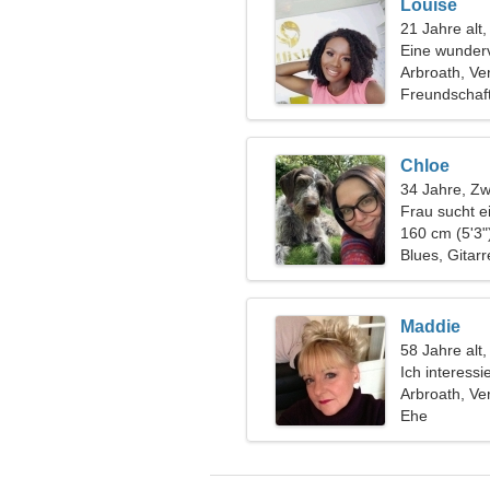
Louise
21 Jahre alt
Eine wunderv
Arbroath, Ve
Freundschaf
Chloe
34 Jahre, Zwi
Frau sucht e
160 cm (5'3"
Blues, Gitarr
Maddie
58 Jahre alt,
Ich interess
Golf
Arbroath, Ve
Ehe