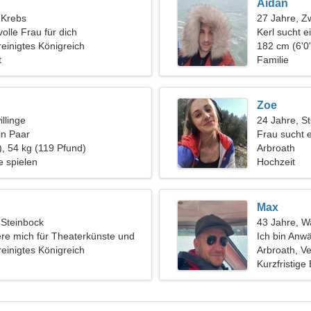
Aidan
, Krebs
27 Jahre, Zw
olle Frau für dich
Kerl sucht e
reinigtes Königreich
182 cm (6'0"
t
Familie
Zoe
llinge
24 Jahre, St
in Paar
Frau sucht 
), 54 kg (119 Pfund)
Arbroath
e spielen
Hochzeit
Max
 Steinbock
43 Jahre, 
iere mich für Theaterkünste und
Ich bin Anwä
reinigtes Königreich
Arbroath, Ve
Kurzfristige